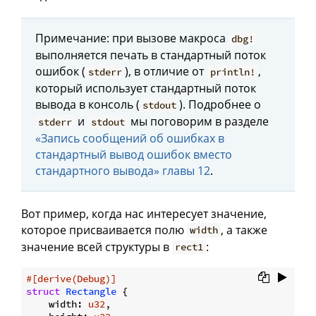
Примечание: при вызове макроса
dbg!
выполняется печать в стандартный поток
ошибок (
), в отличие от
,
stderr
println!
который использует стандартный поток
вывода в консоль (
). Подробнее о
stdout
и
мы поговорим в разделе
stderr
stdout
«Запись сообщений об ошибках в
стандартный вывод ошибок вместо
стандартного вывода» главы 12
.
Вот пример, когда нас интересует значение,
которое присваивается полю
, а также
width
значение всей структуры в
:
rect1
#[derive(Debug)]
struct
Rectangle
 {

    width: 
u32
,
