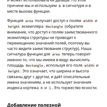
причине мы и используем
в сигнатуре и в
&
месте вызова функции.
Функция
получает доступ к полям
и
area
width
экземпляра
(обратите
height
Rectangle
внимание, что доступ к полям заимствованного
экземпляра структуры не приводит к
перемещению значений полей, поэтому вы
часто видите заимствования структур). Наша
сигнатура функции для
теперь говорит
area
именно то, что мы имеем в виду: вычислить
площадь
, используя его поля
и
Rectangle
width
. Это означает, что ширина и высота
height
связаны друг с другом, и даёт описательные
имена значениям, а не использует значения
индекса кортежа
и
. Это торжество ясности.
0
1
Добавление полезной