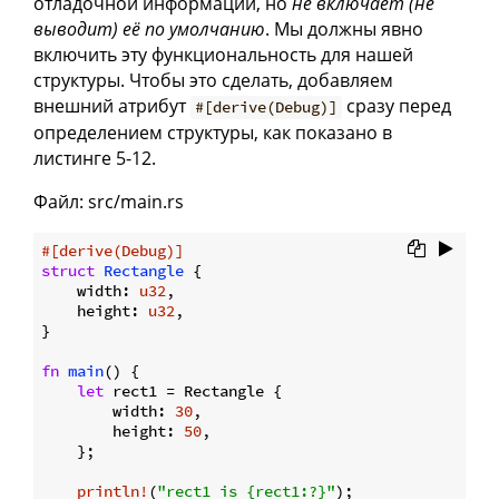
отладочной информации, но
не включает (не
выводит) её по умолчанию
. Мы должны явно
включить эту функциональность для нашей
структуры. Чтобы это сделать, добавляем
внешний атрибут
сразу перед
#[derive(Debug)]
определением структуры, как показано в
листинге 5-12.
Файл: src/main.rs
#[derive(Debug)]
struct
Rectangle
 {

    width: 
u32
,

    height: 
u32
,

}

fn
main
() {

let
 rect1 = Rectangle {

        width: 
30
,

        height: 
50
,

    };

println!
(
"rect1 is {rect1:?}"
);
