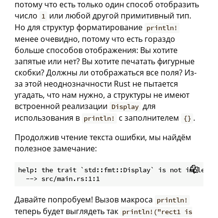
потому что есть только один способ отобразить
число
или любой другой примитивный тип.
1
Но для структур форматирование
println!
менее очевидно, потому что есть гораздо
больше способов отображения: Вы хотите
запятые или нет? Вы хотите печатать фигурные
скобки? Должны ли отображаться все поля? Из-
за этой неоднозначности Rust не пытается
угадать, что нам нужно, а структуры не имеют
встроенной реализации
для
Display
использования в
с заполнителем
.
println!
{}
Продолжив чтение текста ошибки, мы найдём
полезное замечание:
help: the trait `std::fmt::Display` is not implement
Давайте попробуем! Вызов макроса
println!
теперь будет выглядеть так
println!("rect1 is