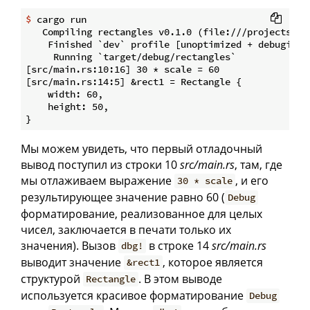
$
 cargo run
   Compiling rectangles v0.1.0 (file:///projects/rec
    Finished `dev` profile [unoptimized + debuginfo]
     Running `target/debug/rectangles`

[src/main.rs:10:16] 30 * scale = 60

[src/main.rs:14:5] &rect1 = Rectangle {

    width: 60,

    height: 50,

Мы можем увидеть, что первый отладочный
вывод поступил из строки 10
src/main.rs
, там, где
мы отлаживаем выражение
, и его
30 * scale
результирующее значение равно 60 (
Debug
форматирование, реализованное для целых
чисел, заключается в печати только их
значения). Вызов
в строке 14
src/main.rs
dbg!
выводит значение
, которое является
&rect1
структурой
. В этом выводе
Rectangle
используется красивое форматирование
Debug