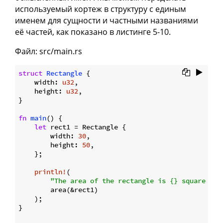
используемый кортеж в структуру с единым
именем для сущности и частными названиями
её частей, как показано в листинге 5-10.
Файл: src/main.rs
struct
Rectangle
 {

    width: 
u32
,

    height: 
u32
,

}

fn
main
() {

let
 rect1 = Rectangle {

        width: 
30
,

        height: 
50
,

    };

println!
(

"The area of the rectangle is {} square pix
        area(&rect1)

    );

}
