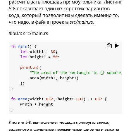
рассчитывать площадь прямоугольника. Листинг
5-8 показывает один из коротких вариантов
кода, который позволит нам сделать именно то,
что надо, в файле проекта
src/main.rs
.
Файл: src/main.rs
fn
main
() {

let
 width1 = 
30
;

let
 height1 = 
50
;

println!
(

"The area of the rectangle is {} square pix
        area(width1, height1)

    );

}

fn
area
(width: 
u32
, height: 
u32
) -> 
u32
 {

    width * height

Листинг 5-8: вычисление площади прямоугольника,
заданного отдельными переменными ширины и высоты