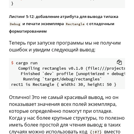
Листинг 5-12: добавление атрибута для вывода типажа
и печати экземпляра
с отладочным
Debug
Rectangle
форматированием
Теперь при запуске программы мы не получим
ошибок и увидим следующий вывод:
$
 cargo run
   Compiling rectangles v0.1.0 (file:///projects/rec
    Finished `dev` profile [unoptimized + debuginfo]
     Running `target/debug/rectangles`

Отлично! Это не самый красивый вывод, но он
показывает значения всех полей экземпляра,
которые определённо помогут при отладке.
Когда у нас более крупные структуры, то полезно
иметь более простой для чтения вывод; в таких
случаях можно использовать код
вместо
{:#?}