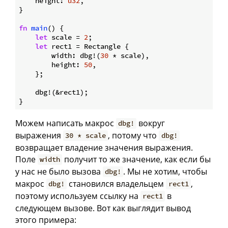
    height: 
u32
,

}

fn
main
() {

let
 scale = 
2
;

let
 rect1 = Rectangle {

        width: dbg!(
30
 * scale),

        height: 
50
,

    };

    dbg!(&rect1);

Можем написать макрос
вокруг
dbg!
выражения
, потому что
30 * scale
dbg!
возвращает владение значения выражения.
Поле
получит то же значение, как если бы
width
у нас не было вызова
. Мы не хотим, чтобы
dbg!
макрос
становился владельцем
,
dbg!
rect1
поэтому используем ссылку на
в
rect1
следующем вызове. Вот как выглядит вывод
этого примера: