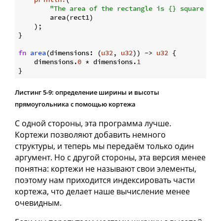
"The area of the rectangle is {} square pix
        area(rect1)

    );

}

fn
area
(dimensions: (
u32
, 
u32
)) -> 
u32
 {

    dimensions.
0
 * dimensions.
1
Листинг 5-9: определение ширины и высоты
прямоугольника с помощью кортежа
С одной стороны, эта программа лучше.
Кортежи позволяют добавить немного
структуры, и теперь мы передаём только один
аргумент. Но с другой стороны, эта версия менее
понятна: кортежи не называют свои элементы,
поэтому нам приходится индексировать части
кортежа, что делает наше вычисление менее
очевидным.