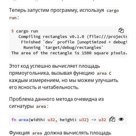
Теперь запустим программу, используя
cargo
:
run
$
 cargo run
   Compiling rectangles v0.1.0 (file:///projects/rec
    Finished `dev` profile [unoptimized + debuginfo]
     Running `target/debug/rectangles`

Этот код успешно вычисляет площадь
прямоугольника, вызывая функцию
с
area
каждым измерением, но мы можем улучшить
его ясность и читабельность.
Проблема данного метода очевидна из
сигнатуры
:
area
fn
area
(width: 
u32
, height: 
u32
) -> 
u32
Функция
должна вычислять площадь
area