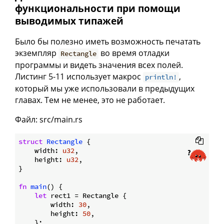
функциональности при помощи
выводимых типажей
Было бы полезно иметь возможность печатать
экземпляр
во время отладки
Rectangle
программы и видеть значения всех полей.
Листинг 5-11 использует макрос
,
println!
который мы уже использовали в предыдущих
главах. Тем не менее, это не работает.
Файл: src/main.rs
struct
Rectangle
 {

    width: 
u32
,

    height: 
u32
,

}

fn
main
() {

let
 rect1 = Rectangle {

        width: 
30
,

        height: 
50
,

    };
