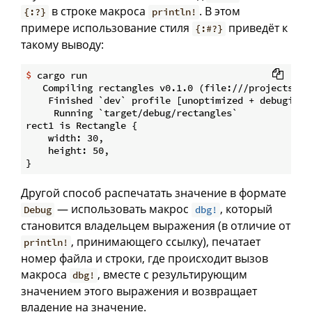
в строке макроса
. В этом
{:?}
println!
примере использование стиля
приведёт к
{:#?}
такому выводу:
$
 cargo run
   Compiling rectangles v0.1.0 (file:///projects/rec
    Finished `dev` profile [unoptimized + debuginfo]
     Running `target/debug/rectangles`

rect1 is Rectangle {

    width: 30,

    height: 50,

Другой способ распечатать значение в формате
— использовать макрос
, который
Debug
dbg!
становится владельцем выражения (в отличие от
, принимающего ссылку), печатает
println!
номер файла и строки, где происходит вызов
макроса
, вместе с результирующим
dbg!
значением этого выражения и возвращает
владение на значение.