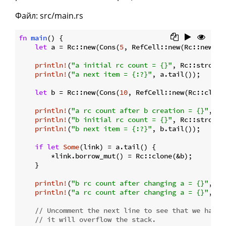
Файл: src/main.rs
fn
main
() {

let
 a = Rc::new(Cons(
5
, RefCell::new(Rc::new(Nil
println!
(
"a initial rc count = {}"
, Rc::strong_
println!
(
"a next item = {:?}"
, a.tail());

let
 b = Rc::new(Cons(
10
, RefCell::new(Rc::clone(
println!
(
"a rc count after b creation = {}"
, Rc
println!
(
"b initial rc count = {}"
, Rc::strong_
println!
(
"b next item = {:?}"
, b.tail());

if
let
Some
(link) = a.tail() {

        *link.borrow_mut() = Rc::clone(&b);

    }

println!
(
"b rc count after changing a = {}"
, Rc
println!
(
"a rc count after changing a = {}"
, Rc
// Uncomment the next line to see that we have 
// it will overflow the stack.