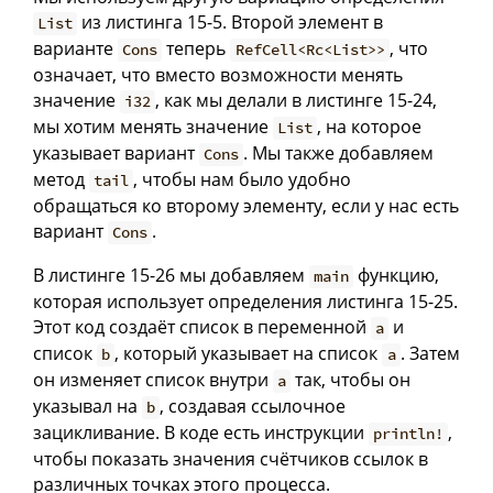
из листинга 15-5. Второй элемент в
List
варианте
теперь
, что
Cons
RefCell<Rc<List>>
означает, что вместо возможности менять
значение
, как мы делали в листинге 15-24,
i32
мы хотим менять значение
, на которое
List
указывает вариант
. Мы также добавляем
Cons
метод
, чтобы нам было удобно
tail
обращаться ко второму элементу, если у нас есть
вариант
.
Cons
В листинге 15-26 мы добавляем
функцию,
main
которая использует определения листинга 15-25.
Этот код создаёт список в переменной
и
a
список
, который указывает на список
. Затем
b
a
он изменяет список внутри
так, чтобы он
a
указывал на
, создавая ссылочное
b
зацикливание. В коде есть инструкции
,
println!
чтобы показать значения счётчиков ссылок в
различных точках этого процесса.