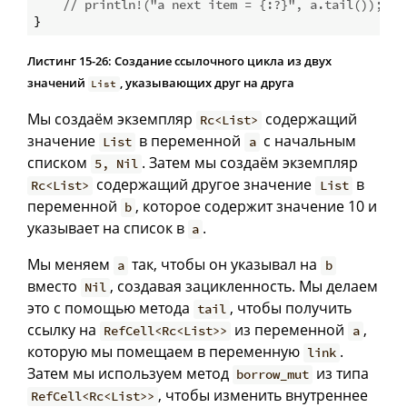
// println!("a next item = {:?}", a.tail());
Листинг 15-26: Создание ссылочного цикла из двух
значений
, указывающих друг на друга
List
Мы создаём экземпляр
содержащий
Rc<List>
значение
в переменной
с начальным
List
a
списком
. Затем мы создаём экземпляр
5, Nil
содержащий другое значение
в
Rc<List>
List
переменной
, которое содержит значение 10 и
b
указывает на список в
.
a
Мы меняем
так, чтобы он указывал на
a
b
вместо
, создавая зацикленность. Мы делаем
Nil
это с помощью метода
, чтобы получить
tail
ссылку на
из переменной
,
RefCell<Rc<List>>
a
которую мы помещаем в переменную
.
link
Затем мы используем метод
из типа
borrow_mut
, чтобы изменить внутреннее
RefCell<Rc<List>>