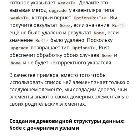
которое указывает
. Делайте это
Weak<T>
вызывая метод
у экземпляра типа
upgrade
, который вернёт
. Вы
Weak<T>
Option<Rc<T>>
получите результат
, если значение
Some
Rc<T>
ещё не было удалено и результат
, если
None
значение
было удалено. Поскольку
Rc<T>
возвращает тип
, Rust
upgrade
Option<T>
обеспечит обработку обоих случаев
и
Some
и не будет некорректного указателя.
None
В качестве примера, вместо того чтобы
использовать список чей элемент знает только о
следующем элементе, мы создадим дерево, чьи
элементы знают о своих дочерних элементах
и
о
своих родительских элементах.
Создание древовидной структуры данных:
с дочерними узлами
Node