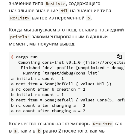
значение типа
, содержащего
Rc<List>
начальное значение
на значение типа
Nil
взятое из переменной
.
Rc<List>
b
Когда мы запускаем этот код, оставив последний
закомментированным в данный
println!
момент, мы получим вывод:
$
 cargo run
   Compiling cons-list v0.1.0 (file:///projects/cons
    Finished `dev` profile [unoptimized + debuginfo]
     Running `target/debug/cons-list`

a initial rc count = 1

a next item = Some(RefCell { value: Nil })

a rc count after b creation = 2

b initial rc count = 1

b next item = Some(RefCell { value: Cons(5, RefCell 
b rc count after changing a = 2

Количество ссылок на экземпляры
как
Rc<List>
в
, так и в
равно 2 после того, как мы
a
b