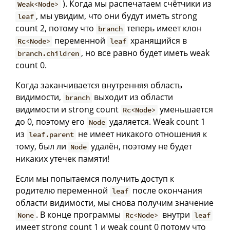
). Когда мы распечатаем счётчики из
Weak<Node>
, мы увидим, что они будут иметь strong
leaf
count 2, потому что
теперь имеет клон
branch
переменной
хранящийся в
Rc<Node>
leaf
, но все равно будет иметь weak
branch.children
count 0.
Когда заканчивается внутренняя область
видимости,
выходит из области
branch
видимости и strong count
уменьшается
Rc<Node>
до 0, поэтому его
удаляется. Weak count 1
Node
из
не имеет никакого отношения к
leaf.parent
тому, был ли
удалён, поэтому не будет
Node
никаких утечек памяти!
Если мы попытаемся получить доступ к
родителю переменной
после окончания
leaf
области видимости, мы снова получим значение
. В конце программы
внутри
None
Rc<Node>
leaf
имеет strong count 1 и weak count 0 потому что