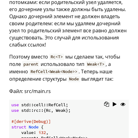
потомками: если родительский узел удаляется,
его дочерние узлы также должны быть удалены.
Однако дочерний элемент не должен владеть
своим родителем: если мы удаляем дочерний
узел то родительский элемент все равно должен
существовать. Это случай для использования
слабых ссылок!
Поэтому вместо
мы сделаем так, чтобы
Rc<T>
поле
использовало тип
, а
parent
Weak<T>
именно
. Теперь наше
RefCell<Weak<Node>>
определение структуры
выглядит так:
Node
Файл: src/main.rs
use
use
 std::rc::{Rc, Weak};

#[derive(Debug)]
struct
Node
 {

    value: 
i32
,

    parent: RefCell<Weak<Node>>,
