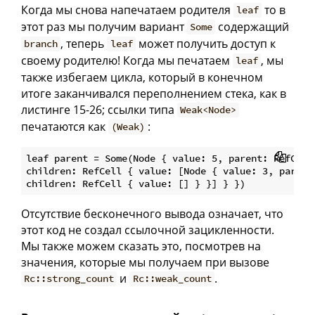
Когда мы снова напечатаем родителя
то в
leaf
этот раз мы получим вариант
содержащий
Some
, теперь
может получить доступ к
branch
leaf
своему родителю! Когда мы печатаем
, мы
leaf
также избегаем цикла, который в конечном
итоге заканчивался переполнением стека, как в
листинге 15-26; ссылки типа
Weak<Node>
печатаются как
:
(Weak)
leaf parent = Some(Node { value: 5, parent: RefCell 
children: RefCell { value: [Node { value: 3, parent:
Отсутствие бесконечного вывода означает, что
этот код не создал ссылочной зацикленности.
Мы также можем сказать это, посмотрев на
значения, которые мы получаем при вызове
и
.
Rc::strong_count
Rc::weak_count