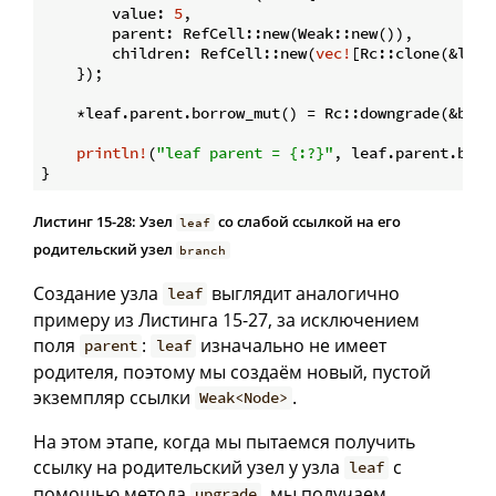
        value: 
5
,

        parent: RefCell::new(Weak::new()),

        children: RefCell::new(
vec!
[Rc::clone(&leaf)
    });

    *leaf.parent.borrow_mut() = Rc::downgrade(&branc
println!
(
"leaf parent = {:?}"
, leaf.parent.borr
Листинг 15-28: Узел
со слабой ссылкой на его
leaf
родительский узел
branch
Создание узла
выглядит аналогично
leaf
примеру из Листинга 15-27, за исключением
поля
:
изначально не имеет
parent
leaf
родителя, поэтому мы создаём новый, пустой
экземпляр ссылки
.
Weak<Node>
На этом этапе, когда мы пытаемся получить
ссылку на родительский узел у узла
с
leaf
помощью метода
, мы получаем
upgrade