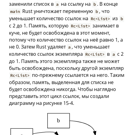
заменили список в
на ссылку на
. В конце
a
b
Rust уничтожает переменную
, что
main
b
уменьшает количество ссылок на
из
Rc<List>
b
с 2 до 1. Память, которую
занимает в
Rc<List>
куче, не будет освобождена в этот момент,
потому что количество ссылок на неё равно 1, а
не 0. Затем Rust удаляет
, что уменьшает
a
количество ссылок экземпляра
в
с 2
Rc<List>
a
до 1. Память этого экземпляра также не может
быть освобождена, поскольку другой экземпляр
по-прежнему ссылается на него. Таким
Rc<List>
образом, память, выделенная для списка не
будет освобождена никогда. Чтобы наглядно
представить этот цикл ссылок, мы создали
диаграмму на рисунке 15-4.