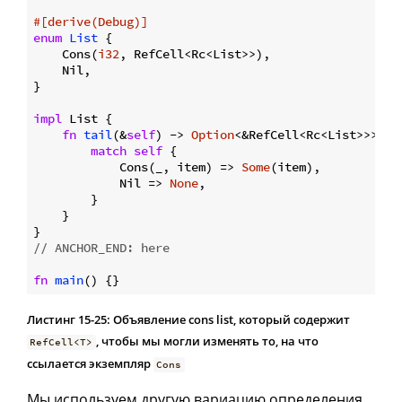
#[derive(Debug)]
enum
List
 {

    Cons(
i32
, RefCell<Rc<List>>),

    Nil,

}

impl
 List {

fn
tail
(&
self
) -> 
Option
<&RefCell<Rc<List>>> {

match
self
 {

            Cons(_, item) => 
Some
(item),

            Nil => 
None
,

        }

    }

// ANCHOR_END: here
fn
main
Листинг 15-25: Объявление cons list, который содержит
, чтобы мы могли изменять то, на что
RefCell<T>
ссылается экземпляр
Cons
Мы используем другую вариацию определения