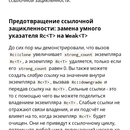
ссылочной зацикленности.
Предотвращение ссылочной
зацикленности: замена умного
указателя
на
Rc<T>
Weak<T>
До сих пор мы демонстрировали, что вызов
увеличивает
экземпляра
Rc::clone
strong_count
, а экземпляр
удаляется, только если
Rc<T>
Rc<T>
его
равен 0. Вы также можете
strong_count
создать
слабую ссылку
на значение внутри
экземпляра
, вызвав
и
Rc<T>
Rc::downgrade
передав ссылку на
. Сильные ссылки - это
Rc<T>
то с помощью чего вы можете поделиться
владением экземпляра
. Слабые ссылки не
Rc<T>
отражают связи владения, и их подсчёт не
влияет на то, когда экземпляр
будет
Rc<T>
очищен. Они не приведут к ссылочному циклу,
потому что любой цикл, включающий несколько