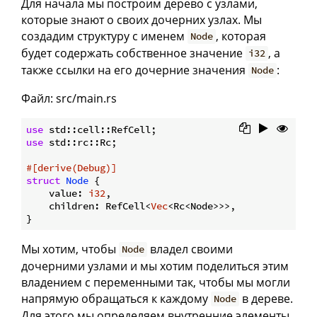
Для начала мы построим дерево с узлами,
которые знают о своих дочерних узлах. Мы
создадим структуру с именем
, которая
Node
будет содержать собственное значение
, а
i32
также ссылки на его дочерние значения
:
Node
Файл: src/main.rs
use
use
 std::rc::Rc;

#[derive(Debug)]
struct
Node
 {

    value: 
i32
,

    children: RefCell<
Vec
<Rc<Node>>>,

Мы хотим, чтобы
владел своими
Node
дочерними узлами и мы хотим поделиться этим
владением с переменными так, чтобы мы могли
напрямую обращаться к каждому
в дереве.
Node
Для этого мы определяем внутренние элементы