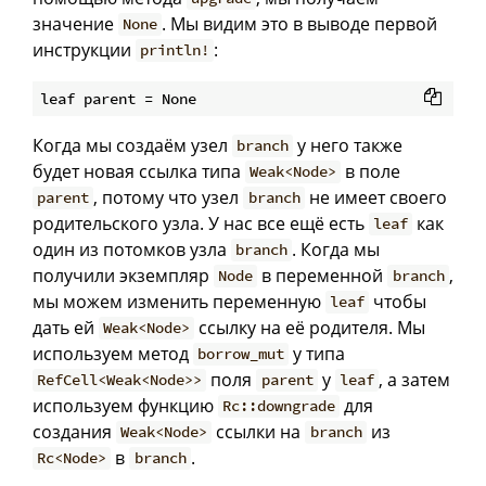
значение
. Мы видим это в выводе первой
None
инструкции
:
println!
Когда мы создаём узел
у него также
branch
будет новая ссылка типа
в поле
Weak<Node>
, потому что узел
не имеет своего
parent
branch
родительского узла. У нас все ещё есть
как
leaf
один из потомков узла
. Когда мы
branch
получили экземпляр
в переменной
,
Node
branch
мы можем изменить переменную
чтобы
leaf
дать ей
ссылку на её родителя. Мы
Weak<Node>
используем метод
у типа
borrow_mut
поля
у
, а затем
RefCell<Weak<Node>>
parent
leaf
используем функцию
для
Rc::downgrade
создания
ссылки на
из
Weak<Node>
branch
в
.
Rc<Node>
branch