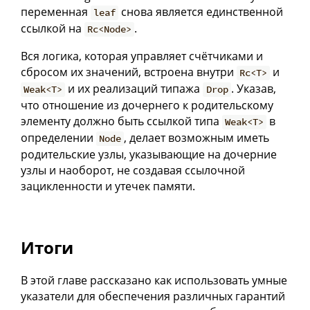
переменная
снова является единственной
leaf
ссылкой на
.
Rc<Node>
Вся логика, которая управляет счётчиками и
сбросом их значений, встроена внутри
и
Rc<T>
и их реализаций типажа
. Указав,
Weak<T>
Drop
что отношение из дочернего к родительскому
элементу должно быть ссылкой типа
в
Weak<T>
определении
, делает возможным иметь
Node
родительские узлы, указывающие на дочерние
узлы и наоборот, не создавая ссылочной
зацикленности и утечек памяти.
Итоги
В этой главе рассказано как использовать умные
указатели для обеспечения различных гарантий