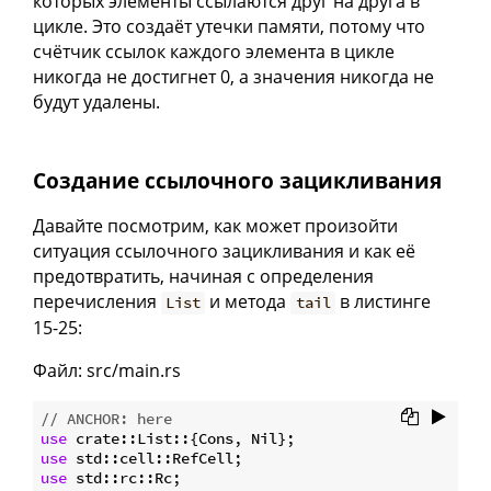
которых элементы ссылаются друг на друга в
цикле. Это создаёт утечки памяти, потому что
счётчик ссылок каждого элемента в цикле
никогда не достигнет 0, а значения никогда не
будут удалены.
Создание ссылочного зацикливания
Давайте посмотрим, как может произойти
ситуация ссылочного зацикливания и как её
предотвратить, начиная с определения
перечисления
и метода
в листинге
List
tail
15-25:
Файл: src/main.rs
// ANCHOR: here
use
use
use
 std::rc::Rc;
