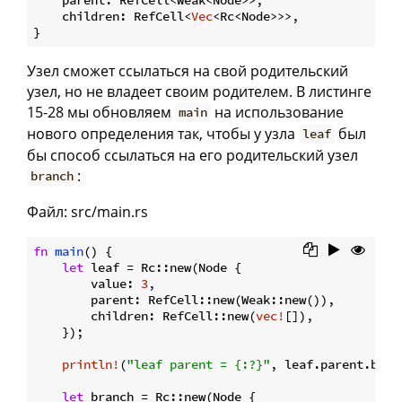
    children: RefCell<
Vec
<Rc<Node>>>,

Узел сможет ссылаться на свой родительский
узел, но не владеет своим родителем. В листинге
15-28 мы обновляем
на использование
main
нового определения так, чтобы у узла
был
leaf
бы способ ссылаться на его родительский узел
:
branch
Файл: src/main.rs
fn
main
() {

let
 leaf = Rc::new(Node {

        value: 
3
,

        parent: RefCell::new(Weak::new()),

        children: RefCell::new(
vec!
[]),

    });

println!
(
"leaf parent = {:?}"
, leaf.parent.borr
let
 branch = Rc::new(Node {
