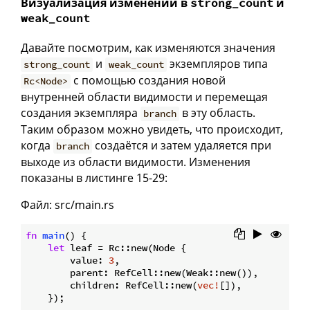
Визуализация изменений в
и
strong_count
weak_count
Давайте посмотрим, как изменяются значения
и
экземпляров типа
strong_count
weak_count
с помощью создания новой
Rc<Node>
внутренней области видимости и перемещая
создания экземпляра
в эту область.
branch
Таким образом можно увидеть, что происходит,
когда
создаётся и затем удаляется при
branch
выходе из области видимости. Изменения
показаны в листинге 15-29:
Файл: src/main.rs
fn
main
() {

let
 leaf = Rc::new(Node {

        value: 
3
,

        parent: RefCell::new(Weak::new()),

        children: RefCell::new(
vec!
[]),

    });
