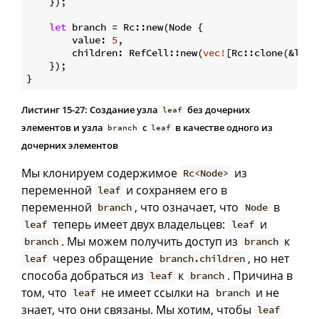
    });

let
 branch = Rc::new(Node {

        value: 
5
,

        children: RefCell::new(
vec!
[Rc::clone(&leaf)
    });

Листинг 15-27: Создание узла
без дочерних
leaf
элементов и узла
с
в качестве одного из
branch
leaf
дочерних элементов
Мы клонируем содержимое
из
Rc<Node>
переменной
и сохраняем его в
leaf
переменной
, что означает, что
в
branch
Node
теперь имеет двух владельцев:
и
leaf
leaf
. Мы можем получить доступ из
к
branch
branch
через обращение
, но нет
leaf
branch.children
способа добраться из
к
. Причина в
leaf
branch
том, что
не имеет ссылки на
и не
leaf
branch
знает, что они связаны. Мы хотим, чтобы
leaf