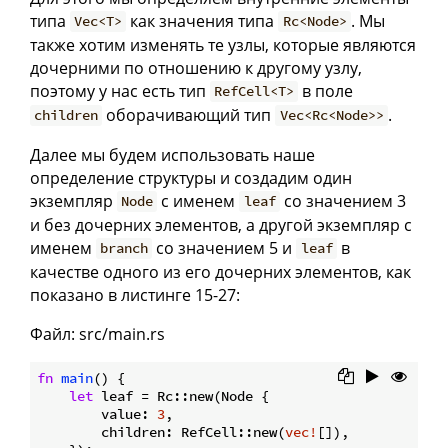
типа
как значения типа
. Мы
Vec<T>
Rc<Node>
также хотим изменять те узлы, которые являются
дочерними по отношению к другому узлу,
поэтому у нас есть тип
в поле
RefCell<T>
оборачивающий тип
.
children
Vec<Rc<Node>>
Далее мы будем использовать наше
определение структуры и создадим один
экземпляр
с именем
со значением 3
Node
leaf
и без дочерних элементов, а другой экземпляр с
именем
со значением 5 и
в
branch
leaf
качестве одного из его дочерних элементов, как
показано в листинге 15-27:
Файл: src/main.rs
fn
main
() {

let
 leaf = Rc::new(Node {

        value: 
3
,

        children: RefCell::new(
vec!
[]),
