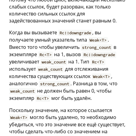
слабых ссылок, будет разорван, как только
количество сильных ссылок для
задействованных значений станет равным 0.
Когда вы вызываете
, вы
Rc::downgrade
получаете умный указатель типа
.
Weak<T>
Вместо того чтобы увеличить
в
strong_count
экземпляре
на 1, вызов
Rc<T>
Rc::downgrade
увеличивает
на 1. Тип
weak_count
Rc<T>
использует
для отслеживания
weak_count
количества существующих ссылок
,
Weak<T>
аналогично
. Разница в том, что
strong_count
не должен быть равен 0, чтобы
weak_count
экземпляр
мог быть удалён.
Rc<T>
Поскольку значение, на которое ссылается
могло быть удалено, то необходимо
Weak<T>
убедиться, что это значение все ещё существует,
чтобы сделать что-либо со значением на