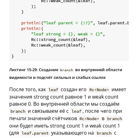
            Rc::weak_count(&leaf),

        );

    }

println!
(
"leaf parent = {:?}"
, leaf.parent.borr
println!
(

"leaf strong = {}, weak = {}"
,

        Rc::strong_count(&leaf),

        Rc::weak_count(&leaf),

    );

Листинг 15-29: Создание
во внутренней области
branch
видимости и подсчёт сильных и слабых ссылок
После того, как
создан его
имеет
leaf
Rc<Node>
значения strong count равное 1 и weak count
равное 0. Во внутренней области мы создаём
и связываем её с
, после чего при
branch
leaf
печати значений счётчиков
в
Rc<Node>
branch
они будет иметь strong count 1 и weak count 1
(для
указывающего на
с
leaf.parent
branch