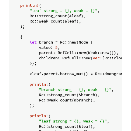
println!
(

"leaf strong = {}, weak = {}"
,

        Rc::strong_count(&leaf),

        Rc::weak_count(&leaf),

    );

    {

let
 branch = Rc::new(Node {

            value: 
5
,

            parent: RefCell::new(Weak::new()),

            children: RefCell::new(
vec!
[Rc::clone(&
        });

        *leaf.parent.borrow_mut() = Rc::downgrade(&b
println!
(

"branch strong = {}, weak = {}"
,

            Rc::strong_count(&branch),

            Rc::weak_count(&branch),

        );

println!
(

"leaf strong = {}, weak = {}"
,

            Rc::strong_count(&leaf),
