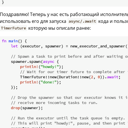
Поздравляю! Теперь у нас есть работающий исполнител
использовать его для запуска
кода и польз
async/.await
которую мы описали ранее:
TimerFuture
fn
main
() {

let
 (executor, spawner) = new_executor_and_spawner()
// Spawn a task to print before and after waiting o
    spawner.spawn(
async
 {

println!
(
"howdy!"
);

// Wait for our timer future to complete after 
        TimerFuture::new(Duration::new(
2
, 
0
)).
await
;

println!
(
"done!"
);

    });

// Drop the spawner so that our executor knows it i
// receive more incoming tasks to run.
drop
(spawner);

// Run the executor until the task queue is empty.
// This will print "howdy!", pause, and then print 