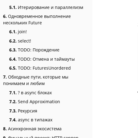
5.1.
Итерирование и параллелизм
6.
Одновременное выполнение
нескольких Future
6.1.
join!
6.2.
select!
6.3.
TODO: Порождение
6.4.
TODO: Отмена и таймауты
6.5.
TODO: FuturesUnordered
7.
Обходные пути, которые мы
понимаем и любим
7.1.
? в async блоках
7.2.
Send Approximation
7.3.
Рекурсия
7.4.
async в типажах
8.
Асинхронная экосистема
9.
Финальный проект: HTTP сервер