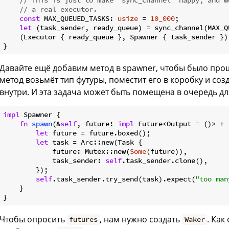
// a real executor.
const
 MAX_QUEUED_TASKS: 
usize
 = 
10_000
;

let
 (task_sender, ready_queue) = sync_channel(MAX_QU
    (Executor { ready_queue }, Spawner { task_sender })

Давайте ещё добавим метод в spawner, чтобы было прощ
метод возьмёт тип футуры, поместит его в коробку и соз
внутри. И эта задача может быть помещена в очередь дл
impl
 Spawner {

fn
spawn
(&
self
, future: 
impl
 Future<Output = ()> + 
let
 future = future.boxed();

let
 task = Arc::new(Task {

            future: Mutex::new(
Some
(future)),

            task_sender: 
self
.task_sender.clone(),

        });

self
.task_sender.try_send(task).expect(
"too man
    }

Чтобы опросить
, нам нужно создать
. Как
futures
Waker