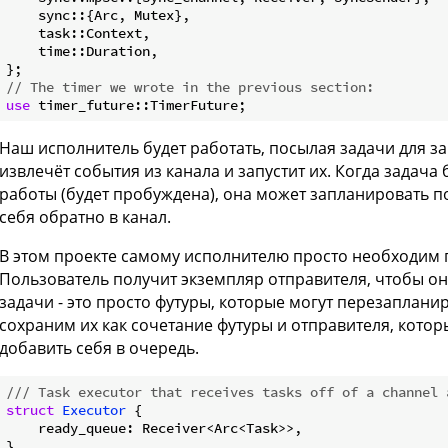
    sync::{Arc, Mutex},

    task::Context,

    time::Duration,

// The timer we wrote in the previous section:
use
Наш исполнитель будет работать, посылая задачи для за
извлечёт события из канала и запустит их. Когда задача
работы (будет пробуждена), она может запланировать п
себя обратно в канал.
В этом проекте самому исполнителю просто необходим п
Пользователь получит экземпляр отправителя, чтобы он
задачи - это просто футуры, которые могут перезаплани
сохраним их как сочетание футуры и отправителя, кото
добавить себя в очередь.
/// Task executor that receives tasks off of a channel 
struct
Executor
 {

    ready_queue: Receiver<Arc<Task>>,

}
