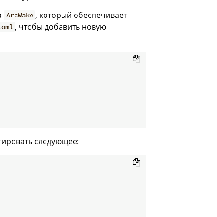
а
, который обеспечивает
ArcWake
, чтобы добавить новую
toml
ировать следующее: