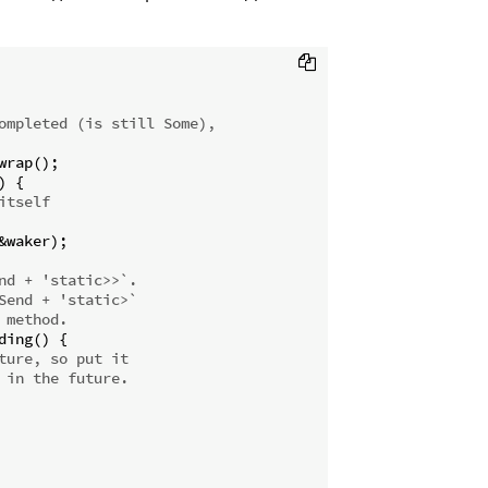
ompleted (is still Some),
rap();

 {

itself
&waker);

nd + 'static>>`.
Send + 'static>`
 method.
ing() {

ture, so put it
 in the future.