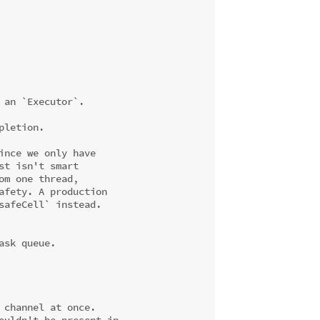
 an `Executor`.
pletion.
ince we only have
st isn't smart
om one thread,
afety. A production
safeCell` instead.
ask queue.
 channel at once.
ouldn't be present in