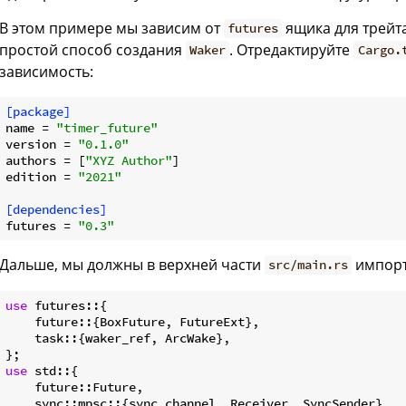
В этом примере мы зависим от
ящика для трейт
futures
простой способ создания
. Отредактируйте
Waker
Cargo.
зависимость:
[package]
name
 = 
"timer_future"
version
 = 
"0.1.0"
authors
 = [
"XYZ Author"
edition
 = 
"2021"
[dependencies]
futures
 = 
"0.3"
Дальше, мы должны в верхней части
импорт
src/main.rs
use
 futures::{

    future::{BoxFuture, FutureExt},

    task::{waker_ref, ArcWake},

use
 std::{

    future::Future,

    sync::mpsc::{sync_channel, Receiver, SyncSender},
