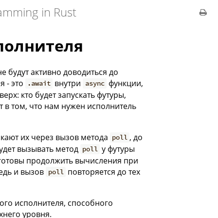
amming in Rust
полнителя
не будут активно доводиться до
я - это
внутри
функции,
.await
async
ерх: кто будет запускать футуры,
 в том, что нам нужен исполнитель
скают их через вызов метода
, до
poll
будет вызывать метод
у футуры
poll
о готовы продолжить вычисления при
едь и вызов
повторяется до тех
poll
ого исполнителя, способного
хнего уровня.