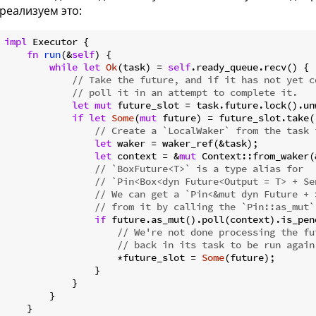
реализуем это:
impl
 Executor {

fn
run
(&
self
) {

while
let
Ok
(task) = 
self
.ready_queue.recv() {

// Take the future, and if it has not yet c
// poll it in an attempt to complete it.
let
mut
 future_slot = task.future.lock().unw
if
let
Some
(
mut
 future) = future_slot.take()
// Create a `LocalWaker` from the task 
let
 waker = waker_ref(&task);

let
 context = &
mut
 Context::from_waker(
// `BoxFuture<T>` is a type alias for
// `Pin<Box<dyn Future<Output = T> + Se
// We can get a `Pin<&mut dyn Future + 
// from it by calling the `Pin::as_mut`
if
 future.as_mut().poll(context).is_pend
// We're not done processing the fu
// back in its task to be run again
                    *future_slot = 
Some
(future);

                }

            }

        }

    }
