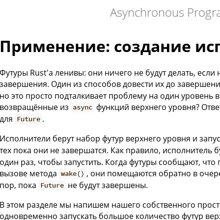
Asynchronous Progr
Применение: создание ис
Футуры Rust'a ленивы: они ничего не будут делать, если 
завершения. Один из способов довести их до завершени
но это просто подталкивает проблему на один уровень вв
возвращённые из
функций верхнего уровня? Ответ
async
для
.
Future
Исполнители берут набор футур верхнего уровня и запу
тех пока они не завершатся. Как правило, исполнитель 
один раз, чтобы запустить. Когда футуры сообщают, чт
вызове метода
, они помещаются обратно в очер
wake()
пор, пока
не будут завершены.
Future
В этом разделе мы напишем нашего собственного прост
одновременно запускать большое количество футур вер