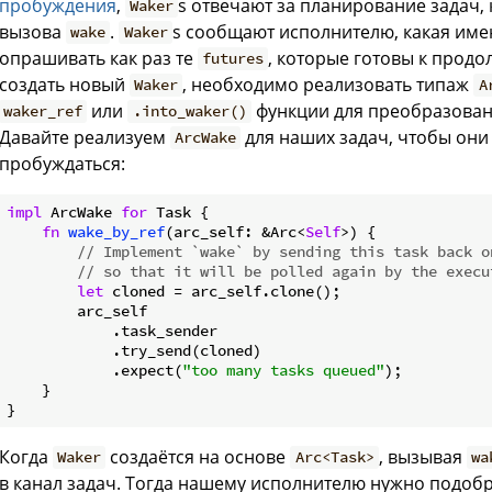
пробуждения
,
s отвечают за планирование задач,
Waker
вызова
.
s сообщают исполнителю, какая име
wake
Waker
опрашивать как раз те
, которые готовы к прод
futures
создать новый
, необходимо реализовать типаж
Waker
A
или
функции для преобразова
waker_ref
.into_waker()
Давайте реализуем
для наших задач, чтобы он
ArcWake
пробуждаться:
impl
 ArcWake 
for
 Task {

fn
wake_by_ref
(arc_self: &Arc<
Self
>) {

// Implement `wake` by sending this task back o
// so that it will be polled again by the execu
let
 cloned = arc_self.clone();

        arc_self

            .task_sender

            .try_send(cloned)

            .expect(
"too many tasks queued"
);

    }

Когда
создаётся на основе
, вызывая
Waker
Arc<Task>
wa
в канал задач. Тогда нашему исполнителю нужно подобр