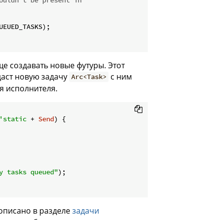
EUED_TASKS);

е создавать новые футуры. Этот
даст новую задачу
с ним
Arc<Task>
я исполнителя.
'static
 + 
Send
) {

y tasks queued"
);

 описано в разделе
задачи