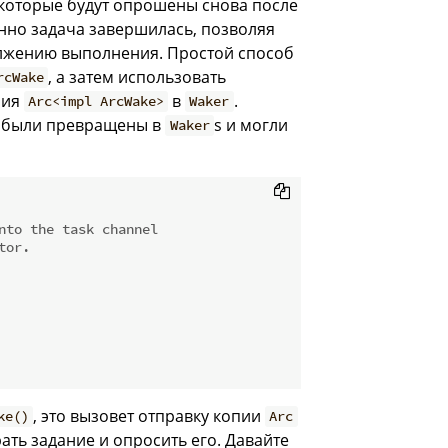
 которые будут опрошены снова после
нно задача завершилась, позволяя
олжению выполнения. Простой способ
, а затем использовать
rcWake
ния
в
.
Arc<impl ArcWake>
Waker
и были превращены в
s и могли
Waker
nto the task channel
tor.
, это вызовет отправку копии
ke()
Arc
ать задание и опросить его. Давайте