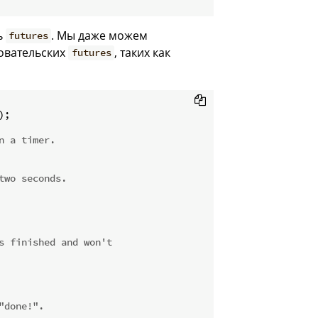
ь
. Мы даже можем
futures
овательских
, таких как
futures
;

n a timer.
two seconds.
s finished and won't
"done!".