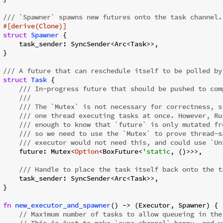
/// `Spawner` spawns new futures onto the task channel.
#[derive(Clone)]
struct
Spawner
 {

    task_sender: SyncSender<Arc<Task>>,

}

/// A future that can reschedule itself to be polled by
struct
Task
 {

/// In-progress future that should be pushed to com
///
/// The `Mutex` is not necessary for correctness, s
/// one thread executing tasks at once. However, Ru
/// enough to know that `future` is only mutated fr
/// so we need to use the `Mutex` to prove thread-s
/// executor would not need this, and could use `Un
    future: Mutex<
Option
<BoxFuture<
'static
, ()>>>,

/// Handle to place the task itself back onto the t
    task_sender: SyncSender<Arc<Task>>,

}

fn
new_executor_and_spawner
() -> (Executor, Spawner) {

// Maximum number of tasks to allow queueing in the
// This is just to make `sync_channel` happy, and w