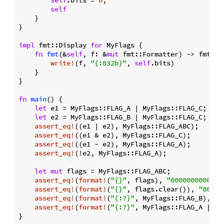
self
.bits = 
0
;  

self
    }

}

impl
 fmt::Display 
for
 MyFlags {

fn
fmt
(&
self
, f: &
mut
 fmt::Formatter) -> fmt::
R
write!
(f, 
"{:032b}"
, 
self
.bits)

    }

}

fn
main
() {

let
 e1 = MyFlags::FLAG_A | MyFlags::FLAG_C;

let
 e2 = MyFlags::FLAG_B | MyFlags::FLAG_C;

assert_eq!
((e1 | e2), MyFlags::FLAG_ABC);   

assert_eq!
((e1 & e2), MyFlags::FLAG_C);    

assert_eq!
((e1 - e2), MyFlags::FLAG_A);    

assert_eq!
(!e2, MyFlags::FLAG_A);           

let
mut
 flags = MyFlags::FLAG_ABC;

assert_eq!
(
format!
(
"{}"
, flags), 
"0000000000000
assert_eq!
(
format!
(
"{}"
, flags.clear()), 
"00000
assert_eq!
(
format!
(
"{:?}"
, MyFlags::FLAG_B), 
"F
assert_eq!
(
format!
(
"{:?}"
, MyFlags::FLAG_A | My