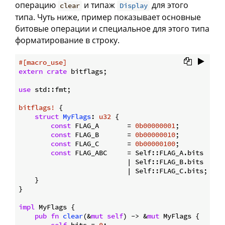
операцию
и типаж
для этого
clear
Display
типа. Чуть ниже, пример показывает основные
битовые операции и специальное для этого типа
форматирование в строку.
#[macro_use]
extern
crate
 bitflags;

use
 std::fmt;

bitflags!
 {

struct
MyFlags
: 
u32
 {

const
 FLAG_A       = 
0b00000001
;

const
 FLAG_B       = 
0b00000010
;

const
 FLAG_C       = 
0b00000100
;

const
 FLAG_ABC     = Self::FLAG_A.bits

                           | Self::FLAG_B.bits

                           | Self::FLAG_C.bits;

    }

}

impl
 MyFlags {

pub
fn
clear
(&
mut
self
) -> &
mut
 MyFlags {
