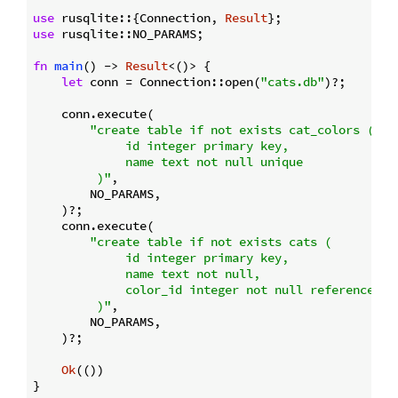
use
 rusqlite::{Connection, 
Result
use
 rusqlite::NO_PARAMS;

fn
main
() -> 
Result
<()> {

let
 conn = Connection::open(
"cats.db"
)?;

    conn.execute(

"create table if not exists cat_colors (

             id integer primary key,

             name text not null unique

         )"
,

        NO_PARAMS,

    )?;

    conn.execute(

"create table if not exists cats (

             id integer primary key,

             name text not null,

             color_id integer not null references ca
         )"
,

        NO_PARAMS,

    )?;

Ok
(())
