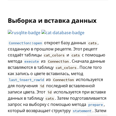
Выборка и вставка данных
откроет базу данных
,
Connection::open
cats
созданную в прошлом рецепте. Этот рецепт
создаёт таблицы
и
с помощью
cat_colors
cats
метода
из
. Сначала данные
execute
Connection
вставляются в таблицу
. После того
cat_colors
как запись о цвете вставилась, метод
из
используется
last_insert_rowid
Connection
для получения
последней вставленной
id
записи цвета. Этот
используется при вставке
id
данных в таблицу
. Затем подготавливается
cats
запрос на выборку с помощью метода
,
prepare
который возвращает структуру
. Затем
statement