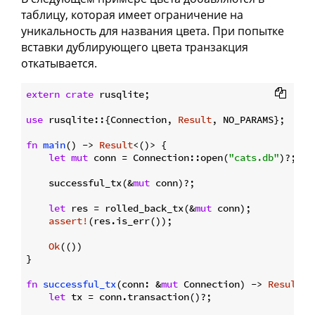
таблицу, которая имеет ограничение на
уникальность для названия цвета. При попытке
вставки дублирующего цвета транзакция
откатывается.
extern
crate
 rusqlite;

use
 rusqlite::{Connection, 
Result
, NO_PARAMS};

fn
main
() -> 
Result
<()> {

let
mut
 conn = Connection::open(
"cats.db"
)?;

    successful_tx(&
mut
 conn)?;

let
 res = rolled_back_tx(&
mut
 conn);

assert!
(res.is_err());

Ok
(())

}

fn
successful_tx
(conn: &
mut
 Connection) -> 
Result
<(
let
 tx = conn.transaction()?;
