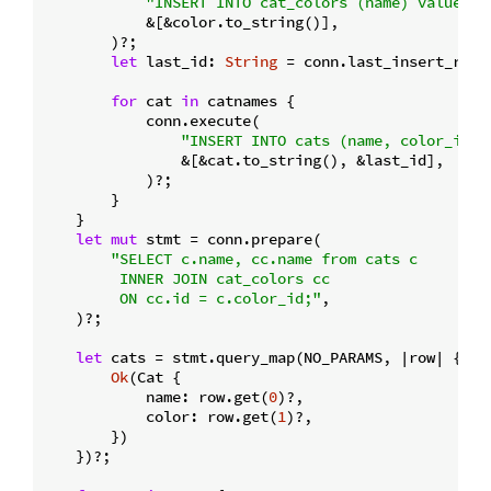
"INSERT INTO cat_colors (name) values (
            &[&color.to_string()],

        )?;

let
 last_id: 
String
 = conn.last_insert_rowi
for
 cat 
in
 catnames {

            conn.execute(

"INSERT INTO cats (name, color_id) 
                &[&cat.to_string(), &last_id],

            )?;

        }

    }

let
mut
 stmt = conn.prepare(

"SELECT c.name, cc.name from cats c

         INNER JOIN cat_colors cc

         ON cc.id = c.color_id;"
,

    )?;

let
 cats = stmt.query_map(NO_PARAMS, |row| {

Ok
(Cat {

            name: row.get(
0
)?,

            color: row.get(
1
)?,

        })

    })?;
