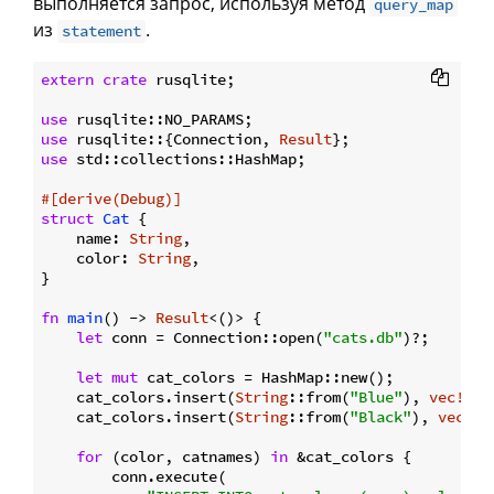
выполняется запрос, используя метод
query_map
из
.
statement
extern
crate
 rusqlite;

use
use
 rusqlite::{Connection, 
Result
use
 std::collections::HashMap;

#[derive(Debug)]
struct
Cat
 {

    name: 
String
,

    color: 
String
,

}

fn
main
() -> 
Result
<()> {

let
 conn = Connection::open(
"cats.db"
)?;

let
mut
 cat_colors = HashMap::new();

    cat_colors.insert(
String
::from(
"Blue"
), 
vec!
[
"T
    cat_colors.insert(
String
::from(
"Black"
), 
vec!
[
"
for
 (color, catnames) 
in
 &cat_colors {

        conn.execute(
