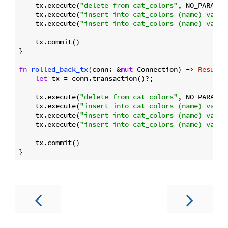
    tx.execute(
"delete from cat_colors"
, NO_PARAMS)?
    tx.execute(
"insert into cat_colors (name) value
    tx.execute(
"insert into cat_colors (name) value
    tx.commit()

}

fn
rolled_back_tx
(conn: &
mut
 Connection) -> 
Result
<
let
 tx = conn.transaction()?;

    tx.execute(
"delete from cat_colors"
, NO_PARAMS)?
    tx.execute(
"insert into cat_colors (name) value
    tx.execute(
"insert into cat_colors (name) value
    tx.execute(
"insert into cat_colors (name) value
    tx.commit()
