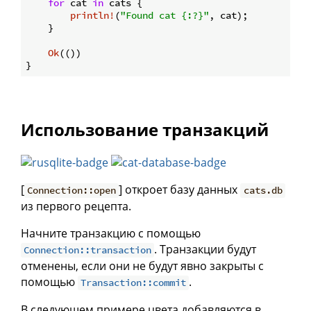
for
 cat 
in
 cats {

println!
(
"Found cat {:?}"
, cat);

    }

Ok
(())

Использование транзакций
[
] откроет базу данных
Connection::open
cats.db
из первого рецепта.
Начните транзакцию с помощью
. Транзакции будут
Connection::transaction
отменены, если они не будут явно закрыты с
помощью
.
Transaction::commit
В следующем примере цвета добавляются в