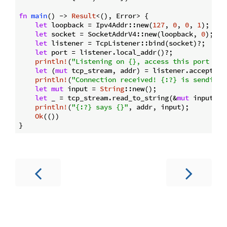
fn
main
() -> 
Result
<(), Error> {

let
 loopback = Ipv4Addr::new(
127
, 
0
, 
0
, 
1
);

let
 socket = SocketAddrV4::new(loopback, 
0
);

let
 listener = TcpListener::bind(socket)?;

let
 port = listener.local_addr()?;

println!
(
"Listening on {}, access this port to 
let
 (
mut
 tcp_stream, addr) = listener.accept()?
println!
(
"Connection received! {:?} is sending 
let
mut
 input = 
String
::new();

let
 _ = tcp_stream.read_to_string(&
mut
 input)?;

println!
(
"{:?} says {}"
, addr, input);

Ok
(())
