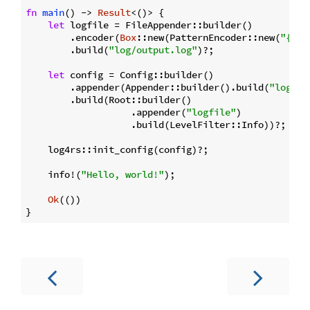
fn
main
() -> 
Result
<()> {

let
 logfile = FileAppender::builder()

        .encoder(
Box
::new(PatternEncoder::new(
"{l} 
        .build(
"log/output.log"
)?;

let
 config = Config::builder()

        .appender(Appender::builder().build(
"logfil
        .build(Root::builder()

                   .appender(
"logfile"
)

                   .build(LevelFilter::Info))?;

    log4rs::init_config(config)?;

    info!(
"Hello, world!"
);

Ok
(())
