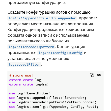
программную конфигурацию.
Создайте конфигурацию логов с помощью
. Appender
log4rs::append::file::FileAppender
определяет место назначения логирования.
Конфигурация продолжается кодированием
формата одной записи с использованием
пользовательского шаблона из
. Конфигурация
log4rs::encode::pattern
присваивается
и
log4rs::config::Config
устанавливается по умолчанию
.
log::LevelFilter
#[macro_use]
extern
crate
extern
crate
 log4rs;

use
use
use
use