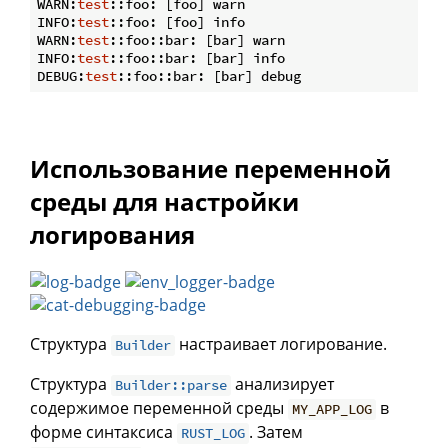
WARN:
test
::foo: [foo] warn

INFO:
test
::foo: [foo] info

WARN:
test
::foo::bar: [bar] warn

INFO:
test
::foo::bar: [bar] info

DEBUG:
test
Использование переменной
среды для настройки
логирования
Структура
настраивает логирование.
Builder
Структура
анализирует
Builder::parse
содержимое переменной среды
в
MY_APP_LOG
форме синтаксиса
. Затем
RUST_LOG