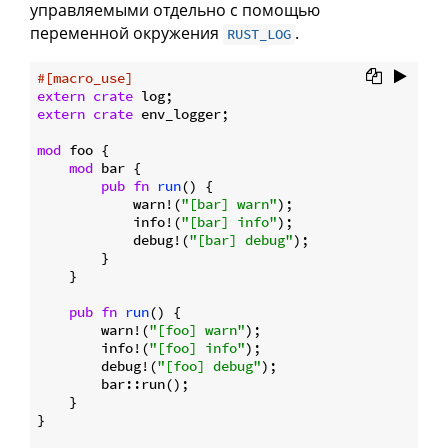
управляемыми отдельно с помощью
переменной окружения
.
RUST_LOG
#[macro_use]
extern
crate
extern
crate
 env_logger;

mod
 foo {

mod
 bar {

pub
fn
run
() {

            warn!(
"[bar] warn"
);

            info!(
"[bar] info"
);

            debug!(
"[bar] debug"
);

        }

    }

pub
fn
run
() {

        warn!(
"[foo] warn"
);

        info!(
"[foo] info"
);

        debug!(
"[foo] debug"
);

        bar::run();

    }

}
