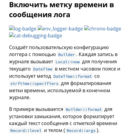
Включить метку времени в
сообщения лога
Создаёт пользовательскую конфигурацию
логгера с помощью
. Каждая запись в
Builder
журнале вызывает
для получения
Local::now
текущего
в местном часовом поясе и
DateTime
использует метод
со
DateTime::format
для форматирования
strftime::specifiers
метки времени, используемой в конечном
журнале.
В примере вызывается
для
Builder::format
установки замыкания, которое форматирует
каждый текст сообщения с отметкой времени
и телом (
).
Record::level
Record::args