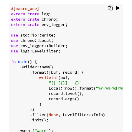
#[macro_use]
extern
crate
extern
crate
extern
crate
 env_logger;

use
use
use
use
 log::LevelFilter;

fn
main
() {

    Builder::new()

        .format(|buf, record| {

writeln!
(buf,

"{} [{}] - {}"
,

                Local::now().format(
"%Y-%m-%dT%H:%M
                record.level(),

                record.args()

            )

        })

        .filter(
None
, LevelFilter::Info)

        .init();

    warn!(
"warn"
);
