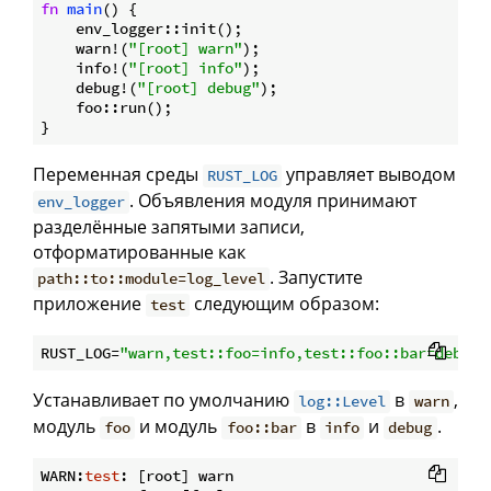
fn
main
() {

    env_logger::init();

    warn!(
"[root] warn"
);

    info!(
"[root] info"
);

    debug!(
"[root] debug"
);

    foo::run();

Переменная среды
управляет выводом
RUST_LOG
. Объявления модуля принимают
env_logger
разделённые запятыми записи,
отформатированные как
. Запустите
path::to::module=log_level
приложение
следующим образом:
test
RUST_LOG=
"warn,test::foo=info,test::foo::bar=debug"
Устанавливает по умолчанию
в
,
log::Level
warn
модуль
и модуль
в
и
.
foo
foo::bar
info
debug
WARN:
test
: [root] warn
