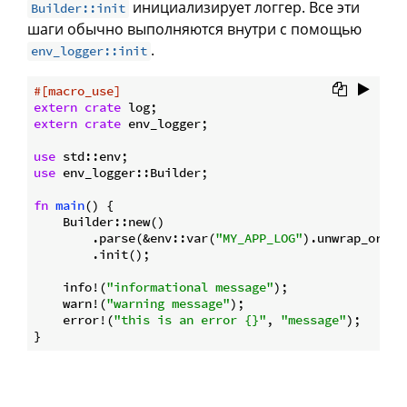
инициализирует логгер. Все эти
Builder::init
шаги обычно выполняются внутри с помощью
.
env_logger::init
#[macro_use]
extern
crate
extern
crate
 env_logger;

use
use
 env_logger::Builder;

fn
main
() {

    Builder::new()

        .parse(&env::var(
"MY_APP_LOG"
).unwrap_or_def
        .init();

    info!(
"informational message"
);

    warn!(
"warning message"
);

    error!(
"this is an error {}"
, 
"message"
);
